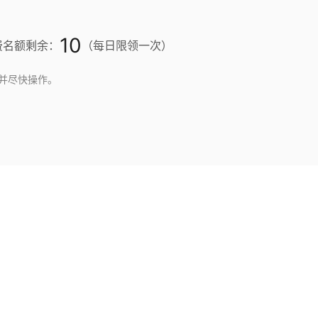
10
费名额剩余：
（每日限领一次）
并尽快操作。