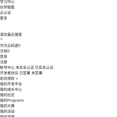
学习中心
伙伴赋能
云认证
更多
清空
最近搜索
“
”
华为云码道
0
文档
0
登录
注册
帐号中心
未实名认证
已实名认证
开发者协议
已签署
未签署
前往授权
>
我的开发平台
我的成长中心
我的社区
我的Programs
我的大赛
我的活动
我的学堂