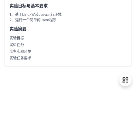
实验目标与基本要求
学
1、基于Linux安装Java运行环境
2、运行一个简单的Java程序
习
在
实验摘要
实验目标
路
线
云
实验任务
准备实验环境
径
课
实
我
实验任务要求
程
验
的
我
活
的
伙
动
关
退
出
云
注
伴
登
录
查
认
赋