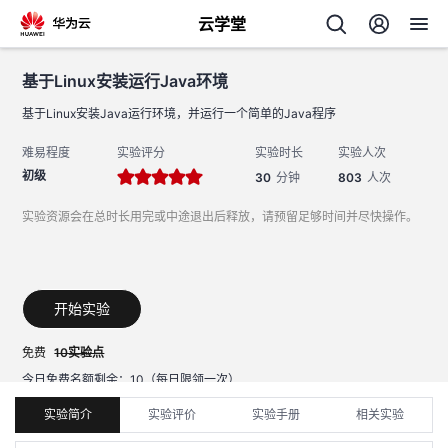
云学堂
基于Linux安装运行Java环境
返回
基于Linux安装运行Java环境
基于Linux安装Java运行环境，并运行一个简单的Java程序
难易程度
实验评分
实验时长
实验人次
初级
30
分钟
803
人次
实验资源会在总时长用完或中途退出后释放，请预留足够时间并尽快操作。
AI
学
专
开始实验
习
题
免费
10实验点
今日免费名额剩余：
10
（每日限领一次）
中
提示：移动端不支持实验操作，请前往电脑端开始实验。
实验简介
实验评价
实验手册
相关实验
心